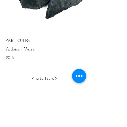
PARTICULES
Ardoise - Verre
2013
<
>
préc.
|
suiv.