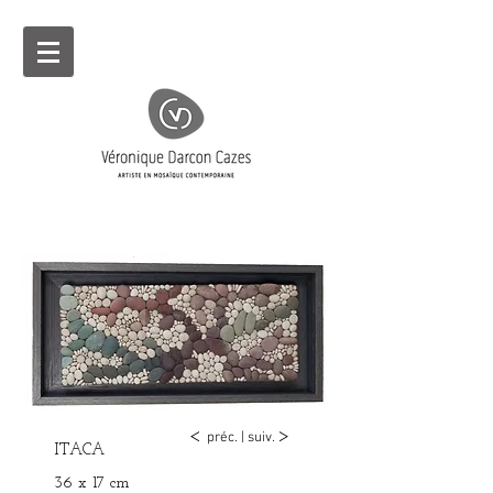
<
>
préc.
|
suiv.
ITACA
36 x 17 cm