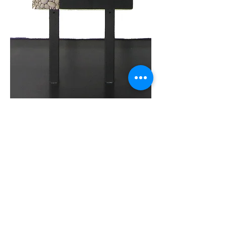
GRAND TOTEM : INFINI MINÉRAL
192 x 60 cm
9 tableaux aimantés interchangeables -
support en acier calaminé brut ciré
Ardoise
- Galets